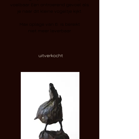
voelbaar. Een ontroerend gevoel als
je naar dit kleine vogeltje kijkt.
Max oplage van 6 is bereikt
niet meer leverbaar
uitverkocht