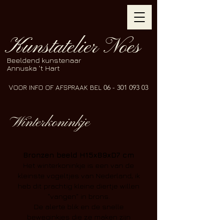
Kunstatelier Noes
Beeldend kunstenaar
Annuska 't Hart
VOOR INFO OF AFSPRAAK BEL
06 - 301 093 03
Winterkoninkje
Bronzen beeld H15xB9xD7 cm
Het winterkoninkje is een van de
kleinste vogeltjes van Nederland, ik
heb dit prachtig kleine diertje willen
"vangen" in brons.
De alerte blik en de snelle
beweginkjes die ze maken zijn