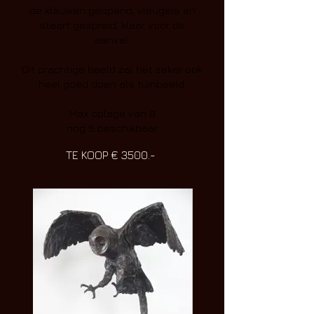
de klauwen geopend, vleugels en
staart gespreid, klaar voor de
aanval.
Dit prachtige beeld zal het zeker ook
heel goed doen als tuinbeeld.
Max oplage van 8
nog 5 beschikbaar
TE KOOP € 3500.-