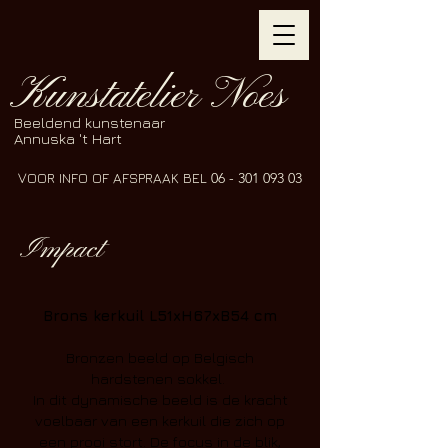
Kunstatelier Noes
Beeldend kunstenaar
Annuska 't Hart
VOOR INFO OF AFSPRAAK BEL
06 - 301 093 03
Impact
Brons kerkuil L51xH67xB54 cm
Bronzen beeld op Belgisch
hardstenen sokkel.
In dit dynamische beeld is de kracht
voelbaar van een kerkuil die zich op
een prooi stort. De focus in de blik,