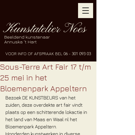
Kunstatelier Noes
Beeldend kunstenaar
Annuska 't Hart
VOOR INFO OF AFSPRAAK BEL
06 - 301 093 03
Sous-Terre Art Fair 17 t/m
25 mei in het
Bloemenpark Appeltern
Bezoek DE KUNSTBEURS van het 
zuiden, deze overdekte art fair vindt 
plaats op een schitterende lokactie in 
het land van Maas en Waal nl het 
Bloemenpark Appeltern.
Honderden kunstwerken in diverse 