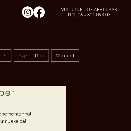
VOOR INFO OF AFSPRAAK
BEL
06 - 301 093 03
den
Exposities
Contact
ber
venementenhal 
Annuska zal 