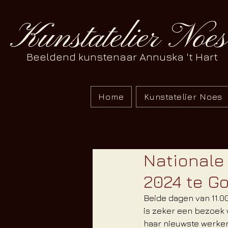
Kunstatelier Noes
Beeldend kunstenaar Annuska 't Hart
Home
Kunstatelier Noes
Nationale
2024 te G
Beide dagen van 11.0
is zeker een bezoek 
haar nieuwste werken 