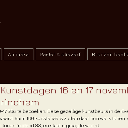
Annuska
Pastel & olieverf
Bronzen beel
 Kunstdagen 16 en 17 novem
orinchem
0-17.30u te bezoeken. Deze gezellige kunstbeurs in de E
waard. Ruim 100 kunstenaars zullen daar hun werk tonen. 
tonen in stand 83, en staat u graag te woord.