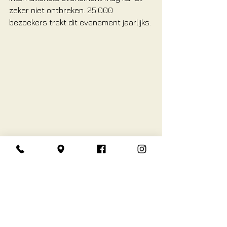
zeker niet ontbreken. 25.000 
bezoekers trekt dit evenement jaarlijks.
Kunstatelier Noes
Annuska 't Hart
Pottebakkersrijge 13
Groningen
06 - 301 093 03