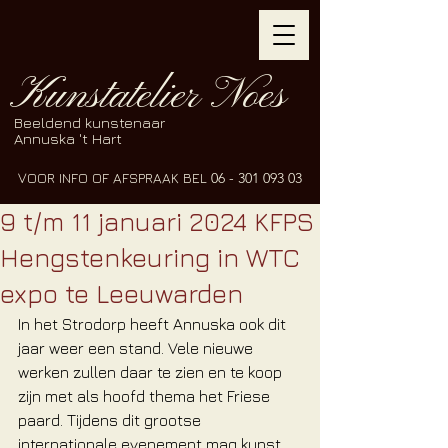
Kunstatelier Noes
Beeldend kunstenaar
Annuska 't Hart
VOOR INFO OF AFSPRAAK BEL
06 - 301 093 03
9 t/m 11 januari 2024 KFPS
Hengstenkeuring in WTC
expo te Leeuwarden
In het Strodorp heeft Annuska ook dit 
jaar weer een stand. Vele nieuwe 
werken zullen daar te zien en te koop 
zijn met als hoofd thema het Friese 
paard. Tijdens dit grootse 
internationale evenement mag kunst 