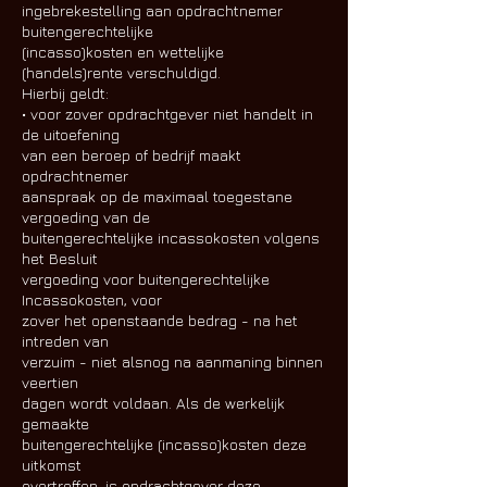
ingebrekestelling aan opdrachtnemer
buitengerechtelijke
(incasso)kosten en wettelijke
(handels)rente verschuldigd.
Hierbij geldt:
• voor zover opdrachtgever niet handelt in
de uitoefening
van een beroep of bedrijf maakt
opdrachtnemer
aanspraak op de maximaal toegestane
vergoeding van de
buitengerechtelijke incassokosten volgens
het Besluit
vergoeding voor buitengerechtelijke
Incassokosten, voor
zover het openstaande bedrag - na het
intreden van
verzuim - niet alsnog na aanmaning binnen
veertien
dagen wordt voldaan. Als de werkelijk
gemaakte
buitengerechtelijke (incasso)kosten deze
uitkomst
overtreffen, is opdrachtgever deze