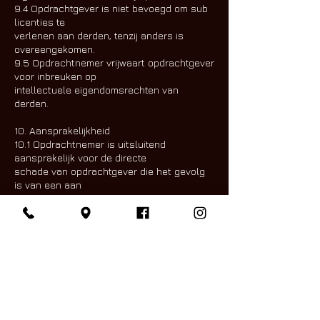
9.4 Opdrachtgever is niet bevoegd om sub
licenties te
verlenen aan derden, tenzij anders is
overeengekomen.
9.5 Opdrachtnemer vrijwaart opdrachtgever
voor inbreuken op
intellectuele eigendomsrechten van
derden.
10. Aansprakelijkheid
10.1 Opdrachtnemer is uitsluitend
aansprakelijk voor de directe
schade van opdrachtgever die het gevolg
is van een aan
opdrachtnemer toe te rekenen
tekortkoming.
10.2 Aansprakelijkheid ontstaat slechts als
opdrachtgever
opdrachtnemer schriftelijk in gebreke stelt
met een redelijke
termijn om de overeengekomen
verplichtingen alsnog na te
komen, en opdrachtnemer ook na die