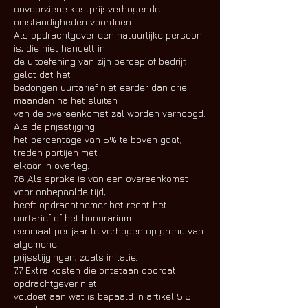
onvoorziene kostprijsverhogende
omstandigheden voordoen.
Als opdrachtgever een natuurlijke persoon
is, die niet handelt in
de uitoefening van zijn beroep of bedrijf,
geldt dat het
bedongen uurtarief niet eerder dan drie
maanden na het sluiten
van de overeenkomst zal worden verhoogd.
Als de prijsstijging
het percentage van 5% te boven gaat,
treden partijen met
elkaar in overleg.
7.6 Als sprake is van een overeenkomst
voor onbepaalde tijd,
heeft opdrachtnemer het recht het
uurtarief of het honorarium
eenmaal per jaar te verhogen op grond van
algemene
prijsstijgingen, zoals inflatie.
7.7 Extra kosten die ontstaan doordat
opdrachtgever niet
voldoet aan wat is bepaald in artikel 5.5