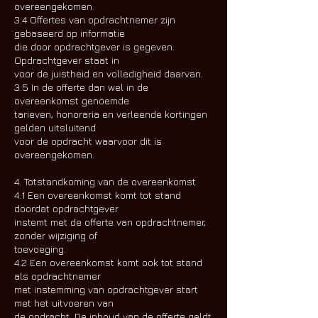
overeengekomen.
3.4 Offertes van opdrachtnemer zijn
gebaseerd op informatie
die door opdrachtgever is gegeven.
Opdrachtgever staat in
voor de juistheid en volledigheid daarvan.
3.5 In de offerte dan wel in de
overeenkomst genoemde
tarieven, honoraria en verleende kortingen
gelden uitsluitend
voor de opdracht waarvoor dit is
overeengekomen.
4. Totstandkoming van de overeenkomst
4.1 Een overeenkomst komt tot stand
doordat opdrachtgever
instemt met de offerte van opdrachtnemer,
zonder wijziging of
toevoeging.
4.2 Een overeenkomst komt ook tot stand
als opdrachtnemer
met instemming van opdrachtgever start
met het uitvoeren van
de opdracht. De inhoud van de offerte geldt