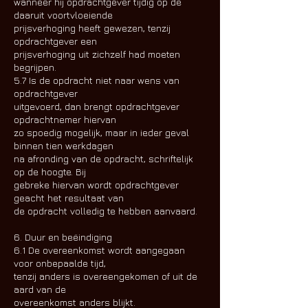
wanneer hij opdrachtgever tijdig op de
daaruit voortvloeiende
prijsverhoging heeft gewezen, tenzij
opdrachtgever een
prijsverhoging uit zichzelf had moeten
begrijpen.
5.7 Is de opdracht niet naar wens van
opdrachtgever
uitgevoerd, dan brengt opdrachtgever
opdrachtnemer hiervan
zo spoedig mogelijk, maar in ieder geval
binnen tien werkdagen
na afronding van de opdracht, schriftelijk
op de hoogte. Bij
gebreke hiervan wordt opdrachtgever
geacht het resultaat van
de opdracht volledig te hebben aanvaard.
6. Duur en beëindiging
6.1 De overeenkomst wordt aangegaan
voor onbepaalde tijd,
tenzij anders is overeengekomen of uit de
aard van de
overeenkomst anders blijkt.