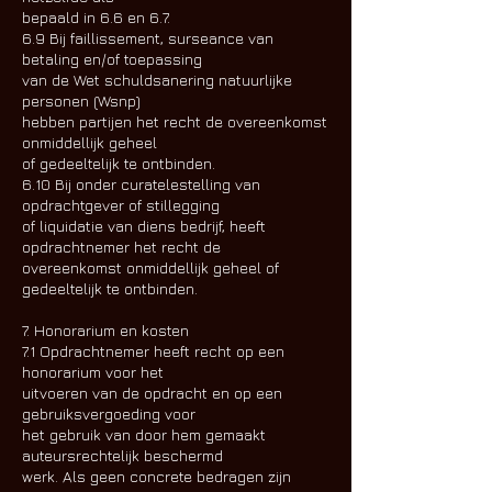
bepaald in 6.6 en 6.7.
6.9 Bij faillissement, surseance van
betaling en/of toepassing
van de Wet schuldsanering natuurlijke
personen (Wsnp)
hebben partijen het recht de overeenkomst
onmiddellijk geheel
of gedeeltelijk te ontbinden.
6.10 Bij onder curatelestelling van
opdrachtgever of stillegging
of liquidatie van diens bedrijf, heeft
opdrachtnemer het recht de
overeenkomst onmiddellijk geheel of
gedeeltelijk te ontbinden.
7. Honorarium en kosten
7.1 Opdrachtnemer heeft recht op een
honorarium voor het
uitvoeren van de opdracht en op een
gebruiksvergoeding voor
het gebruik van door hem gemaakt
auteursrechtelijk beschermd
werk. Als geen concrete bedragen zijn