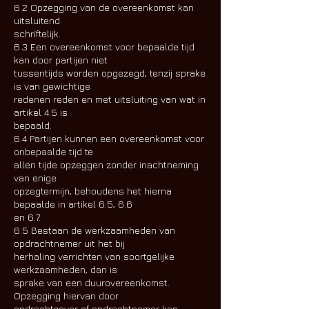
6.2 Opzegging van de overeenkomst kan
uitsluitend
schriftelijk.
6.3 Een overeenkomst voor bepaalde tijd
kan door partijen niet
tussentijds worden opgezegd, tenzij sprake
is van gewichtige
redenen reden en met uitsluiting van wat in
artikel 4.5 is
bepaald.
6.4 Partijen kunnen een overeenkomst voor
onbepaalde tijd te
allen tijde opzeggen zonder inachtneming
van enige
opzegtermijn, behoudens het hierna
bepaalde in artikel 6.5, 6.6
en 6.7.
6.5 Bestaan de werkzaamheden van
opdrachtnemer uit het bij
herhaling verrichten van soortgelijke
werkzaamheden, dan is
sprake van een duurovereenkomst.
Opzegging hiervan door
opdrachtgever of opdrachtnemer kan